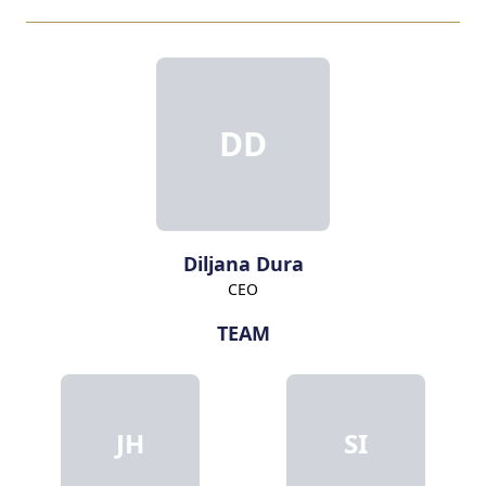
DD
Diljana Dura
CEO
TEAM
JH
SI